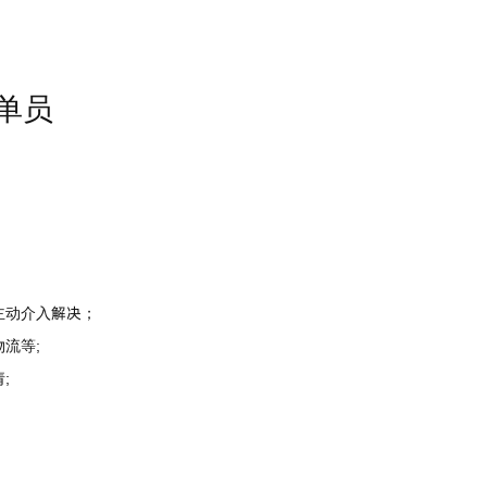
跟单员
主动介入解决；
流等;
;